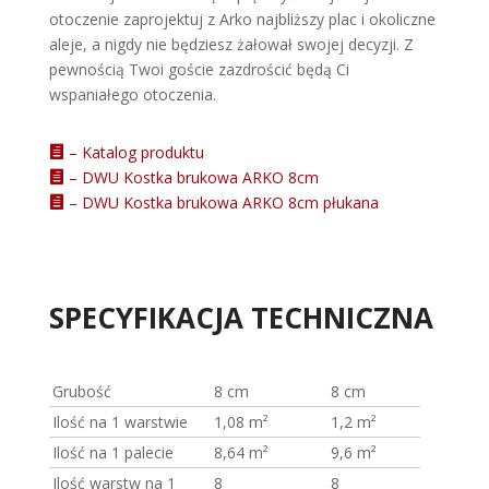
otoczenie zaprojektuj z Arko najbliższy plac i okoliczne
aleje, a nigdy nie będziesz żałował swojej decyzji. Z
pewnością Twoi goście zazdrościć będą Ci
wspaniałego otoczenia.
– Katalog produktu

– DWU Kostka brukowa ARKO 8cm

– DWU Kostka brukowa ARKO 8cm płukana

SPECYFIKACJA TECHNICZNA
Grubość
8 cm
8 cm
Ilość na 1 warstwie
1,08 m²
1,2 m²
Ilość na 1 palecie
8,64 m²
9,6 m²
Ilość warstw na 1
8
8