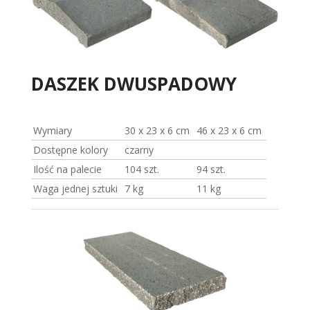
DASZEK DWUSPADOWY
Wymiary
30 x 23 x 6 cm
46 x 23 x 6 cm
Dostępne kolory
czarny
Ilość na palecie
104 szt.
94 szt.
Waga jednej sztuki
7 kg
11 kg