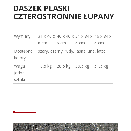
DASZEK PŁASKI
CZTEROSTRONNIE ŁUPANY
Wymiary
31 x 46 x
46 x 46 x
31 x 84 x
46 x 84 x
6 cm
6 cm
6 cm
6 cm
Dostępne
szary, czarny, rudy, jasna luna, latte
kolory
Waga
18,5 kg
28,5 kg
39,5 kg
51,5 kg
jednej
sztuki