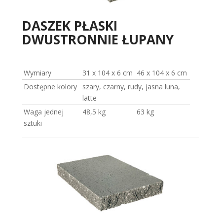
DASZEK PŁASKI
DWUSTRONNIE ŁUPANY
Wymiary
31 x 104 x 6 cm
46 x 104 x 6 cm
Dostępne kolory
szary, czarny, rudy, jasna luna,
latte
Waga jednej
48,5 kg
63 kg
sztuki